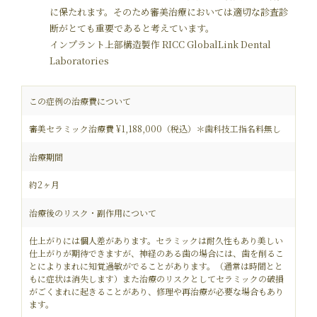
に保たれます。そのため審美治療においては適切な診査診
断がとても重要であると考えています。
インプラント上部構造製作 RICC GlobalLink Dental
Laboratories
この症例の治療費について
審美セラミック治療費 ¥1,188,000（税込）＊歯科技工指名料無し
治療期間
約2ヶ月
治療後のリスク・副作用について
仕上がりには個人差があります。セラミックは耐久性もあり美しい
仕上がりが期待できますが、神経のある歯の場合には、歯を削るこ
とによりまれに知覚過敏がでることがあります。（通常は時間とと
もに症状は消失します）また治療のリスクとしてセラミックの破損
がごくまれに起きることがあり、修理や再治療が必要な場合もあり
ます。