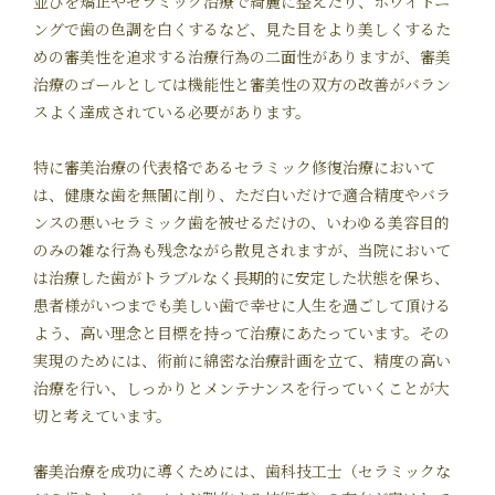
並びを矯正やセラミック治療で綺麗に整えたり、ホワイトニ
ングで歯の色調を白くするなど、見た目をより美しくするた
めの審美性を追求する治療行為の二面性がありますが、審美
治療のゴールとしては機能性と審美性の双方の改善がバラン
スよく達成されている必要があります。
特に審美治療の代表格であるセラミック修復治療において
は、健康な歯を無闇に削り、ただ白いだけで適合精度やバラ
ンスの悪いセラミック歯を被せるだけの、いわゆる美容目的
のみの雑な行為も残念ながら散見されますが、当院において
は治療した歯がトラブルなく長期的に安定した状態を保ち、
患者様がいつまでも美しい歯で幸せに人生を過ごして頂ける
よう、高い理念と目標を持って治療にあたっています。その
実現のためには、術前に綿密な治療計画を立て、精度の高い
治療を行い、しっかりとメンテナンスを行っていくことが大
切と考えています。
審美治療を成功に導くためには、歯科技工士（セラミックな