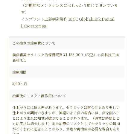
（定期的なメンテナンスにはしっかり応じて頂いていま
す）
インプラント上部構造製作 RICC GlobalLink Dental
Laboratories
この症例の治療費について
前歯審美セラミック治療費概算 ¥1,188,000（税込）＊歯科技工指
名料無し
治療期間
約10ヶ月
治療後のリスク・副作用について
仕上がりには個人差があります。セラミックは耐久性もあり美しい
仕上がりが期待できますが、神経のある歯の場合には、歯を削るこ
とによりまれに知覚過敏がでることがあります。（通常は時間とと
もに症状は消失します）また治療のリスクとしてセラミックの破損
がごくまれに起きることがあり、修理や再治療が必要な場合もあり