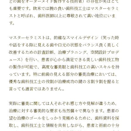
どの歯をオーダーメイド製作する技術者）の存在が実はとて
も重要です。欧米では腕の良い歯科技工士はマスターセラミ
ストと呼ばれ、歯科医師以上に尊敬されて高い地位にいま
す。
マスターセラミストは、的確なスマイルデザイン（笑った時
や話をする際に見える歯や口元の状態をバランス良く美しく
改善するための診査診断、治療プラニング、空間設計プロデ
ュース）を行い、患者が心から満足できる美しい歯科技工物
の製作が可能で、高度な審美眼と歯科技工の高いスキルを持
っています。特に前歯の見える部分の審美治療においては、
優秀な歯科技工士の役割が治療成功の鍵の８割９割を握ると
言っても過言ではありません。
実際に審美に関しては人それぞれ感じ方や見解が違うため、
治療に対する審美的な要求も当然個々で異なります。患者の
望む治療のゴールをしっかり見極めるために、歯科資料を採
取し、歯科技工士と情報を共有しながら、患者と術前の十分