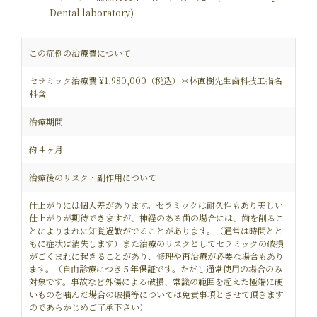
Dental laboratory)
この症例の治療費について
セラミック治療費 ¥1,980,000（税込）＊林直樹先生歯科技工指名
料含
治療期間
約４ヶ月
治療後のリスク・副作用について
仕上がりには個人差があります。セラミックは耐久性もあり美しい
仕上がりが期待できますが、神経のある歯の場合には、歯を削るこ
とによりまれに知覚過敏がでることがあります。（通常は時間とと
もに症状は消失します）また治療のリスクとしてセラミックの破損
がごくまれに起きることがあり、修理や再治療が必要な場合もあり
ます。（自由診療につき５年保証です。ただし通常使用の場合のみ
対象です。事故など外傷による破損、常識の範囲を超えた極端に硬
いものを噛んだ場合の破損等については免責事項とさせて頂きます
のであらかじめご了承下さい）