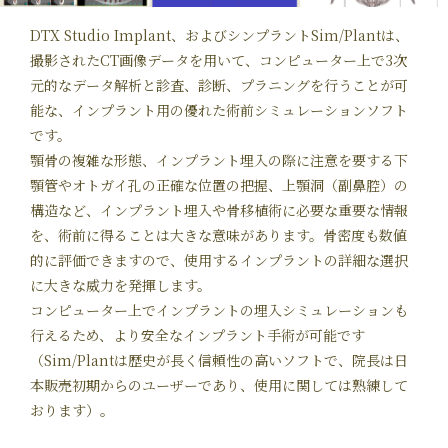
DTX Studio Implant、およびシンプラントSim/Plantは、
撮影されたCT画像データを用いて、コンピューター上で3次
元的なデータ解析と診査、診断、プラニングを行うことが可
能な、インプラント用の優れた術前シミュレーションソフト
です。
顎骨の複雑な形態、インプラント埋入の際に注意を要する下
顎管やオトガイ孔の正確な位置の把握、上顎洞（副鼻腔）の
構造など、インプラント埋入や骨移植術に必要な重要な情報
を、術前に得ることは大きな意味があります。骨密度も数値
的に評価できますので、使用するインプラントの詳細な選択
に大きな威力を発揮します。
コンピューター上でインプラントの埋入シミュレーションも
行えるため、より安全なインプラント手術が可能です
（Sim/Plantは歴史が長く信頼性の高いソフトで、院長は日
本販売初期からのユーザーであり、使用に関しては熟練して
おります）。