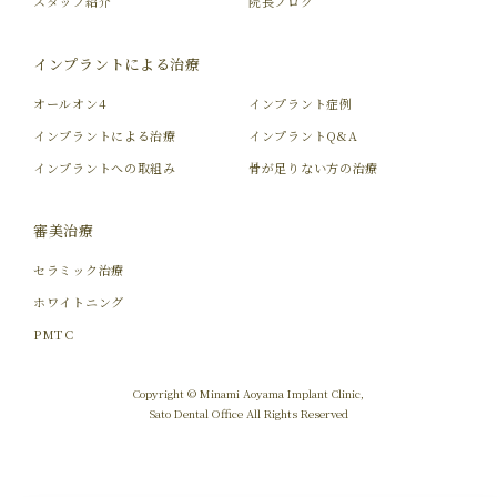
スタッフ紹介
院長ブログ
インプラントによる治療
オールオン4
インプラント症例
インプラントによる治療
インプラントQ&A
インプラントへの取組み
骨が足りない方の治療
審美治療
セラミック治療
ホワイトニング
PMTC
Copyright © Minami Aoyama Implant Clinic,
Sato Dental Office All Rights Reserved