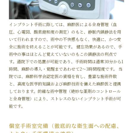
インプラント手術に際しては、麻酔医による全身管理（血
圧、心電図、酸素飽和度の測定）のもと、静脈内鎮静法を用
いて行われますので、術中の不快感もなく、快適に、かつ安
全に施術を終えることが可能です。 健忘効果があるので、手
術中の事はほとんど覚えていないのもこの鎮静法の利点で
す。通院下での処置が可能であり、手術時間は通常30分から1
時間、麻酔の導入・覚醒まであわせて2～3時間程度です。 当
院では、麻酔科学会認定医の資格を有し、豊富な施術件数
と、高度な医学的知識および麻酔技術を備えた麻酔医と提携
しております。的確な術中管理（絶妙な薬剤のコントロール
と全身管理）により、ストレスのないインプラント手術が可
能です。
個室手術室完備（徹底的な衛生面への配慮、