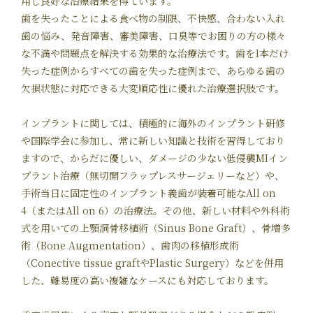
用し良好な治療結果を得ています。
歯を失ったことによる食べ物の制限、不快感、合わない入れ
歯の悩み、発音障害、審美障害、口臭等でお困りの方の様々
な不満や問題点を解決する効果的な治療法です。歯を1本だけ
失った症例からすべての歯を失った症例まで、あらゆる歯の
欠損状態に対応できる大変順応性に優れた治療選択肢です。
インプラントに関しては、積極的に海外のインプラント研修
や国際学会に参加し、常に新しい知識と技術を習得しており
ますので、からだに優しい、ダメージの少ない低侵襲MIイン
プラント治療（無切開フラップレスサージェリーなど）や、
手術当日に固定性のインプラント義歯が装着可能なAll on
4（またはAll on 6）の治療法。その他、新しい材料や外科術
式を用いての上顎洞骨移植術（Sinus Bone Graft）、骨増多
術（Bone Augmentation）、歯肉の移植形成術
（Conective tissue graftやPlastic Surgery）などを併用
した、難易度の高い複雑なケースにも対応しております。