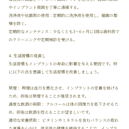
やインプラント周囲を丁寧に清掃する。
洗浄液や抗菌剤の使用：定期的に洗浄液を使用し、細菌の繁
殖を防ぐ。
定期的なメンテナンス：少なくとも3～6ヶ月に1回は歯科医で
のクリーニングや定期検診を受ける。
4. 生活習慣の見直し
生活習慣もインプラントの寿命に影響を与える要因です。特
に以下の点を意識して生活習慣を改善しましょう。
禁煙： 喫煙は血行を悪化させ、インプラントの定着を妨げる
ため、術後は禁煙することが推奨されます。
過度な飲酒の制限： アルコールは体の回復力を低下させるた
め、術後は飲酒を控えることが望ましいです。
適切な栄養摂取： ビタミンやミネラルを含むバランスの取れ
た食事を心がけ、体全体の健康を維持することで、インプラ