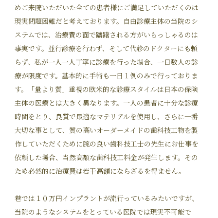
めご来院いただいた全ての患者様にご満足していただくのは
現実問題困難だと考えております。自由診療主体の当院のシ
ステムでは、治療費の面で躊躇される方がいらっしゃるのは
事実です。並行診療を行わず、そして代診のドクターにも頼
らず、私が一人一人丁寧に診療を行った場合、一日数人の診
療が限度です。基本的に手術も一日１例のみで行っておりま
す。「量より質」重視の欧米的な診療スタイルは日本の保険
主体の医療とは大きく異なります。一人の患者に十分な診療
時間をとり、良質で最適なマテリアルを使用し、さらに一番
大切な事として、質の高いオーダーメイドの歯科技工物を製
作していただくために腕の良い歯科技工士の先生にお仕事を
依頼した場合、当然高額な歯科技工料金が発生します。その
ため必然的に治療費は若干高額にならざるを得ません。
巷では１０万円インプラントが流行っているみたいですが、
当院のようなシステムをとっている医院では現実不可能で