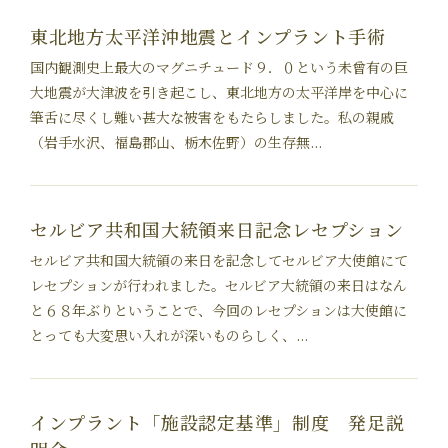
東北地方太平洋沖地震とインプラント手術
国内観測史上最大のマグニチュード９．０という未曾有の巨
大地震が大津波を引き起こし、東北地方の太平洋岸を中心に
筆舌に尽くし難い甚大な被害をもたらしました。私の親戚
（岩手水沢、福島郡山、栃木佐野）の生存無...
セルビア共和国大統領来日記念レセプション
セルビア共和国大統領の来日を記念してセルビア大使館にて
レセプションが行われました。セルビア大統領の来日はなん
と６８年ぶりということで、今回のレセプションは大使館に
とっても大変思い入れが深いものらしく、...
インプラント「施設認定基準」制度 発足説